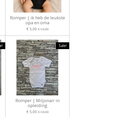
Romper | ik heb de leukste
opa en oma
€ 5,00
€ 10,00
e!
Sale!
Romper | Miljonair in
opleiding
€ 5,00
€ 10,00