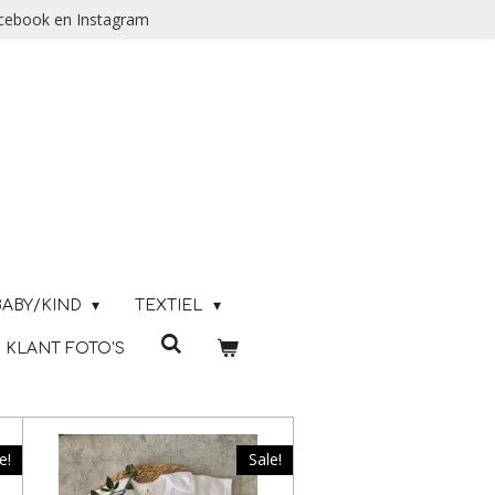
acebook en Instagram
BABY/KIND
TEXTIEL
KLANT FOTO'S
e!
Sale!