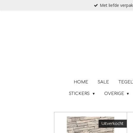
Met liefde verpak
Ga
direct
naar
de
hoofdinhoud
HOME
SALE
TEGEL
STICKERS
OVERIGE
Uitverkocht