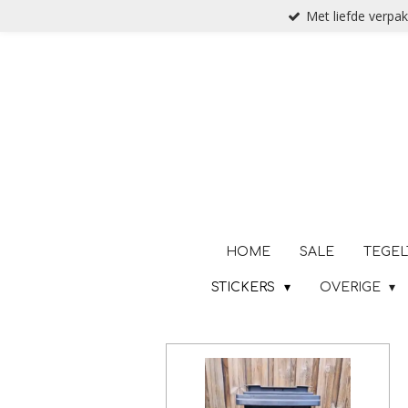
Met liefde verpak
Ga
direct
naar
de
hoofdinhoud
HOME
SALE
TEGEL
STICKERS
OVERIGE