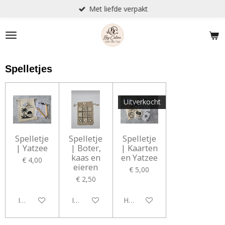
Met liefde verpakt
Ga
direct
naar
de
hoofdinhoud
Spelletjes
Uitverkocht
Spelletje
Spelletje
Spelletje
| Yatzee
| Boter,
| Kaarten
kaas en
en Yatzee
€ 4,00
eieren
€ 5,00
€ 2,50
In winkelwagen
In winkelwagen
Houd mij op de hoogte