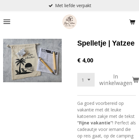
Met liefde verpakt
Ga
direct
naar
de
hoofdinhoud
Spelletje | Yatzee
€ 4,00
In
winkelwagen
Ga goed voorbereid op
vakantie met dit leuke
katoenen zakje met de tekst
“Fijne vakantie”
! Perfect als
cadeautje voor iemand die
op reis gaat, op de camping