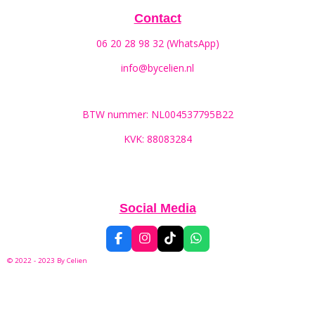
Contact
06 20 28 98 32 (WhatsApp)
info@bycelien.nl
BTW nummer: NL004537795B22
KVK: 88083284
Social Media
F
I
T
W
a
n
i
h
© 2022 - 2023 By
Celien
c
s
k
a
e
t
T
t
b
a
o
s
o
g
k
A
o
r
p