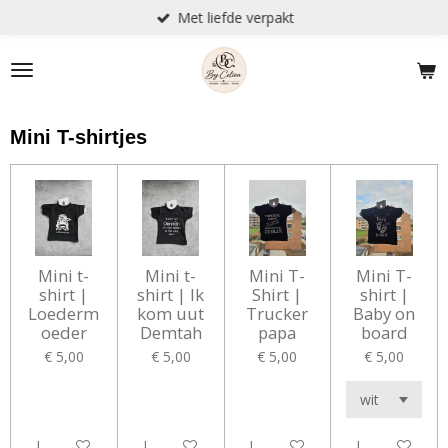
Met liefde verpakt
Ga
direct
naar
de
hoofdinhoud
Mini T-shirtjes
Mini t-
Mini t-
Mini T-
Mini T-
shirt |
shirt | Ik
Shirt |
shirt |
Loederm
kom uut
Trucker
Baby on
oeder
Demtah
papa
board
€ 5,00
€ 5,00
€ 5,00
€ 5,00
In winkelwagen
In winkelwagen
In winkelwagen
In winkelwag