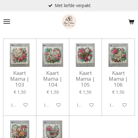
Met liefde verpakt
Ga
direct
naar
de
hoofdinhoud
Kaart
Kaart
Kaart
Kaart
Mama |
Mama |
Mama |
Mama |
103
104
105
106
€ 1,50
€ 1,50
€ 1,50
€ 1,50
In winkelwagen
In winkelwagen
In winkelwagen
In winkelwag