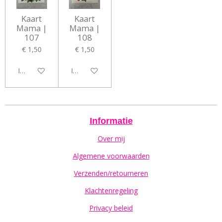
Kaart
Kaart
Mama |
Mama |
107
108
€ 1,50
€ 1,50
In winkelwagen
In winkelwagen
Informatie
Over mij
Algemene voorwaarden
Verzenden/retourneren
Klachtenregeling
Privacy beleid