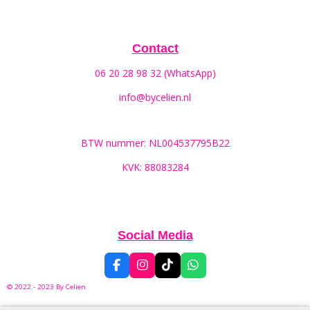
Contact
06 20 28 98 32 (WhatsApp)
info@bycelien.nl
BTW nummer: NL004537795B22
KVK: 88083284
Social Media
F
I
T
W
a
n
i
h
© 2022 - 2023 By
Celien
c
s
k
a
e
t
T
t