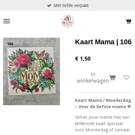
Met liefde verpakt
Ga
direct
naar
de
hoofdinhoud
Kaart Mama | 106
€ 1,50
In
winkelwagen
Kaart Mama / Moederdag
– Voor de liefste mama
💖
Verras jouw mama met een
liefdevolle kaart speciaal
voor Moederdag of zomaar