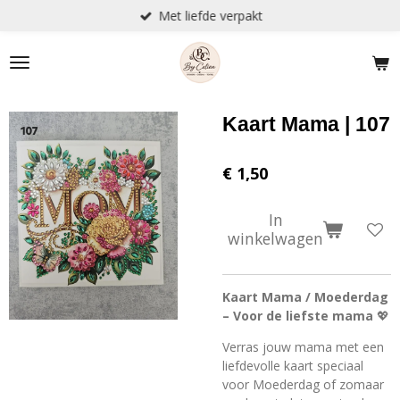
Met liefde verpakt
Ga
direct
naar
de
hoofdinhoud
Kaart Mama | 107
€ 1,50
In
winkelwagen
Kaart Mama / Moederdag
– Voor de liefste mama
💖
Verras jouw mama met een
liefdevolle kaart speciaal
voor Moederdag of zomaar