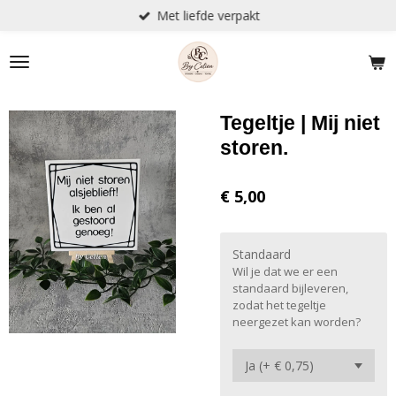
Met liefde verpakt
Ga
direct
naar
de
hoofdinhoud
Tegeltje | Mij niet
storen.
€ 5,00
Standaard
Wil je dat we er een
standaard bijleveren,
zodat het tegeltje
neergezet kan worden?