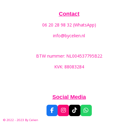
Contact
06 20 28 98 32 (WhatsApp)
info@bycelien.nl
BTW nummer: NL004537795B22
KVK: 88083284
Social Media
F
I
T
W
a
n
i
h
© 2022 - 2023 By
Celien
c
s
k
a
e
t
T
t
b
a
o
s
o
g
k
A