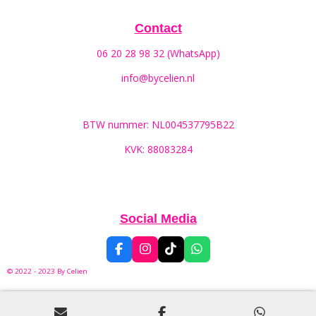
Contact
06 20 28 98 32 (WhatsApp)
info@bycelien.nl
BTW nummer: NL004537795B22
KVK: 88083284
Social Media
F
I
T
W
a
n
i
h
© 2022 - 2023 By
Celien
c
s
k
a
e
t
T
t
b
a
o
s
o
g
k
A