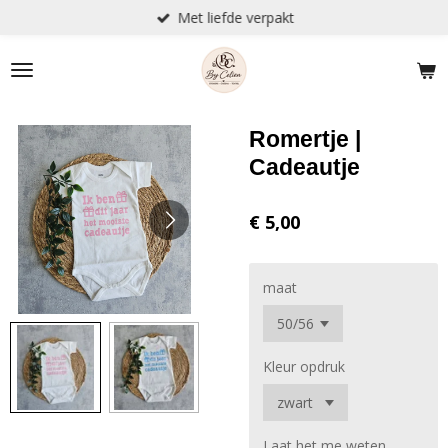
Met liefde verpakt
Ga
direct
naar
de
hoofdinhoud
Romertje |
Cadeautje
€ 5,00
maat
Kleur opdruk
Laat het me weten