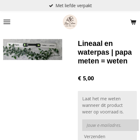
Met liefde verpakt
Ga
direct
naar
de
hoofdinhoud
Lineaal en
waterpas | papa
meten = weten
€ 5,00
Laat het me weten
wanneer dit product
weer op voorraad is.
Verzenden