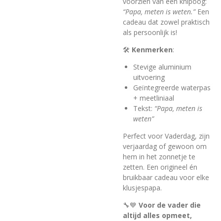
voorzien van een knipoog:
“Papa, meten is weten.”
Een
cadeau dat zowel praktisch
als persoonlijk is!
🛠️
Kenmerken
:
Stevige aluminium
uitvoering
Geïntegreerde waterpas
+ meetliniaal
Tekst:
“Papa, meten is
weten”
Perfect voor Vaderdag, zijn
verjaardag of gewoon om
hem in het zonnetje te
zetten. Een origineel én
bruikbaar cadeau voor elke
klusjespapa.
🔧💙
Voor de vader die
altijd alles opmeet,