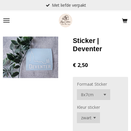
Met liefde verpakt
Ga
direct
naar
de
hoofdinhoud
Sticker |
Deventer
€ 2,50
Formaat Sticker
Kleur sticker