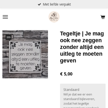
Met liefde verpakt
Ga
direct
naar
de
hoofdinhoud
Tegeltje | Je mag
ook nee zeggen
zonder altijd een
uitleg te moeten
geven
€ 5,00
Standaard
Wil je dat we er een
standaard bijleveren,
zodat het tegeltje