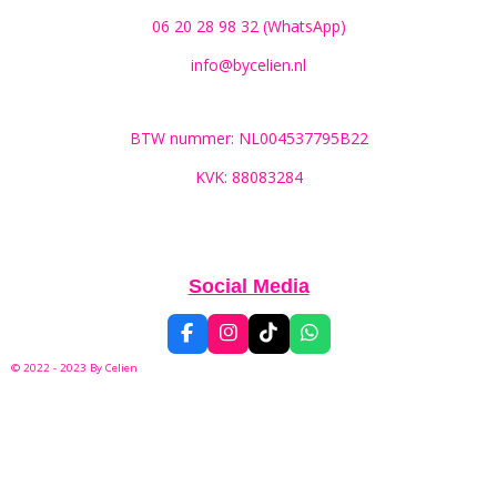
06 20 28 98 32 (WhatsApp)
info@bycelien.nl
BTW nummer: NL004537795B22
KVK: 88083284
Social Media
F
I
T
W
a
n
i
h
© 2022 - 2023 By
Celien
c
s
k
a
e
t
T
t
b
a
o
s
o
g
k
A
o
r
p
k
a
p
m