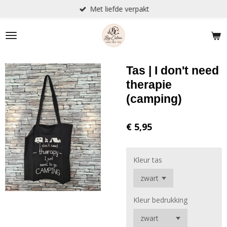
Met liefde verpakt
Ga
direct
naar
de
hoofdinhoud
Tas | I don't need
therapie
(camping)
€ 5,95
Kleur tas
Kleur bedrukking