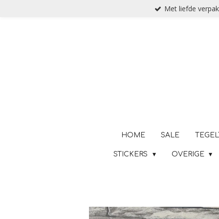
Met liefde verpak
Ga
direct
naar
de
hoofdinhoud
HOME
SALE
TEGEL
STICKERS
OVERIGE