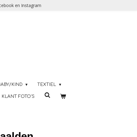
acebook en Instagram
BABY/KIND
TEXTIEL
KLANT FOTO'S
naalden