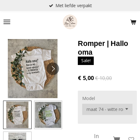
Met liefde verpakt
Ga
direct
naar
de
hoofdinhoud
Romper | Hallo
oma
Sale!
€ 5,00
€ 10,00
Model
In