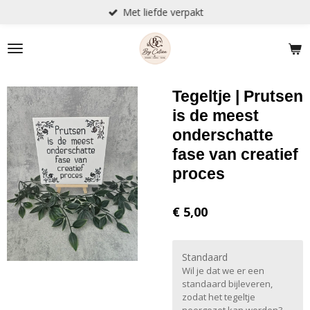
Met liefde verpakt
Ga
direct
naar
de
hoofdinhoud
Tegeltje | Prutsen
is de meest
onderschatte
fase van creatief
proces
€ 5,00
Standaard
Wil je dat we er een
standaard bijleveren,
zodat het tegeltje