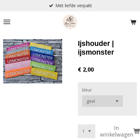
Met liefde verpakt
Ga
direct
naar
de
hoofdinhoud
Ijshouder |
ijsmonster
€ 2,00
kleur
In
winkelwagen