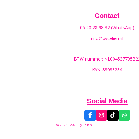
Contact
06 20 28 98 32 (WhatsApp)
info@bycelien.nl
BTW nummer: NL004537795B2
KVK: 88083284
Social Media
F
I
T
W
a
n
i
h
© 2022 - 2023 By
Celien
c
s
k
a
e
t
T
t
b
a
o
s