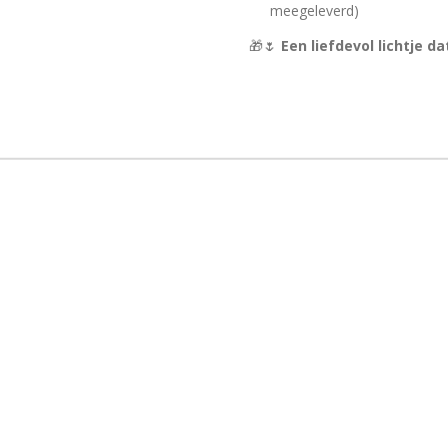
meegeleverd)
🎁🌷
Een liefdevol lichtje d