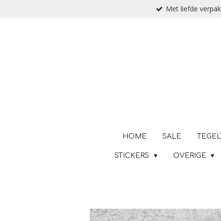
Met liefde verpak
Ga
direct
naar
de
hoofdinhoud
HOME
SALE
TEGEL
STICKERS
OVERIGE