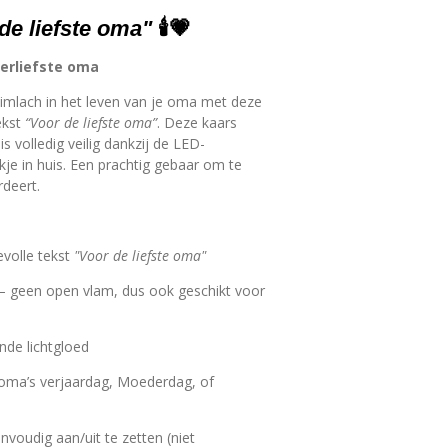
de liefste oma"
🕯️💗
lerliefste oma
limlach in het leven van je oma met deze
ekst
“Voor de liefste oma”
. Deze kaars
is volledig veilig dankzij de LED-
ekje in huis. Een prachtig gebaar om te
rdeert.
volle tekst
"Voor de liefste oma"
– geen open vlam, dus ook geschikt voor
de lichtgloed
 oma’s verjaardag, Moederdag, of
nvoudig aan/uit te zetten (niet