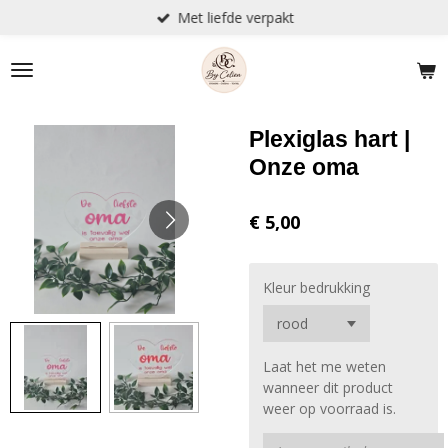
Met liefde verpakt
Ga
direct
naar
de
hoofdinhoud
Plexiglas hart |
Onze oma
€ 5,00
Kleur bedrukking
Laat het me weten
wanneer dit product
weer op voorraad is.