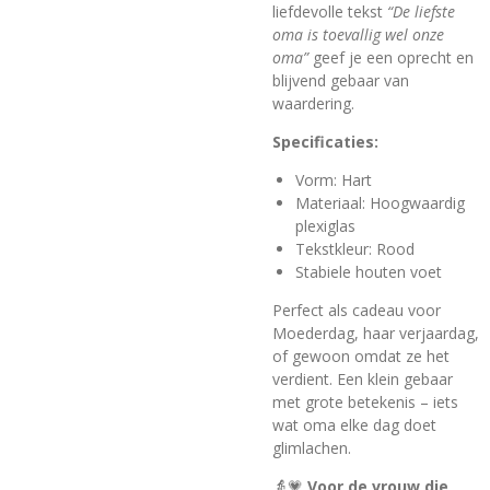
liefdevolle tekst
“De liefste
oma is toevallig wel onze
oma”
geef je een oprecht en
blijvend gebaar van
waardering.
Specificaties:
Vorm: Hart
Materiaal: Hoogwaardig
plexiglas
Tekstkleur: Rood
Stabiele houten voet
Perfect als cadeau voor
Moederdag, haar verjaardag,
of gewoon omdat ze het
verdient. Een klein gebaar
met grote betekenis – iets
wat oma elke dag doet
glimlachen.
👵💗
Voor de vrouw die