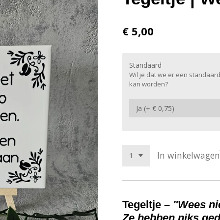
€ 5,00
Standaard
Wil je dat we er een standaard
kan worden?
In winkelwagen
Tegeltje –
"Wees ni
Ze hebben niks ged