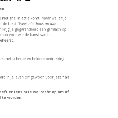
nen
e niet snel in actie komt, maar wel altijd
et de tekst
“Wees niet boos op luie
”
krijg je gegarandeerd een glimlach op
schap voor wie de kunst van het
eheerst.
ek met scherpe en heldere bedrukking
ard in je leven (of gewoon voor jezelf als
eeft er tenslotte wel recht op om af
d te worden.