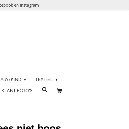
acebook en Instagram
BABY/KIND
TEXTIEL
KLANT FOTO'S
ees niet boos