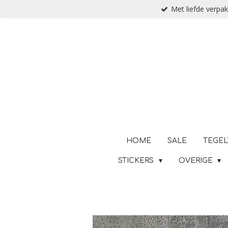
Met liefde verpak
Ga
direct
naar
de
hoofdinhoud
HOME
SALE
TEGEL
STICKERS
OVERIGE