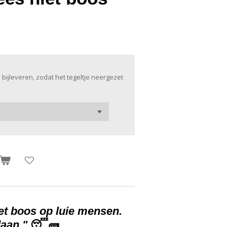
 bijleveren, zodat het tegeltje neergezet
et boos op luie mensen.
aan."
😴🧱