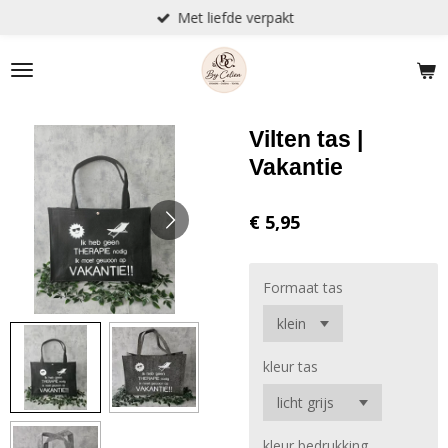
Met liefde verpakt
Ga
direct
naar
de
hoofdinhoud
Vilten tas |
Vakantie
€ 5,95
Formaat tas
kleur tas
kleur bedrukking