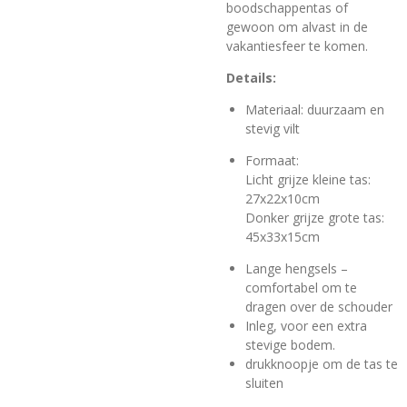
boodschappentas of
gewoon om alvast in de
vakantiesfeer te komen.
Details:
Materiaal: duurzaam en
stevig vilt
Formaat:
Licht grijze kleine tas:
27x22x10cm
Donker grijze grote tas:
45x33x15cm
Lange hengsels –
comfortabel om te
dragen over de schouder
Inleg, voor een extra
stevige bodem.
drukknoopje om de tas te
sluiten