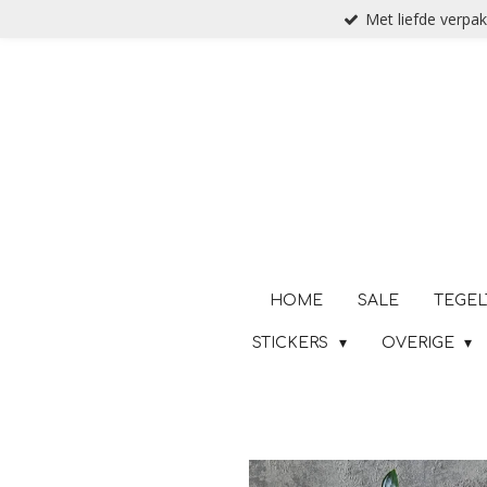
Met liefde verpak
Ga
direct
naar
de
hoofdinhoud
HOME
SALE
TEGEL
STICKERS
OVERIGE