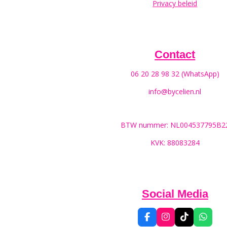
Privacy beleid
Contact
06 20 28 98 32 (WhatsApp)
info@bycelien.nl
BTW nummer: NL004537795B2
KVK: 88083284
Social Media
F
I
T
W