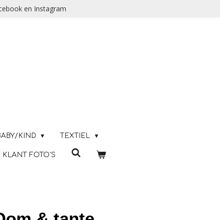
acebook en Instagram
BABY/KIND
TEXTIEL
KLANT FOTO'S
 Oom & tante