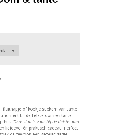
je, fruithapje of koekje stiekem van tante
etmoment bij de liefste oom en tante
 opdruk
“Deze slab is voor bij de liefste oom
en liefdevol én praktisch cadeau. Perfect
ezoek of gewoon een gezellig dagje