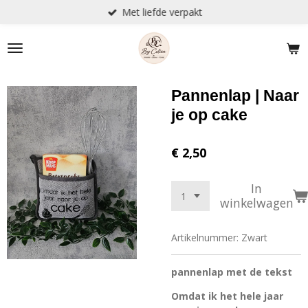
Met liefde verpakt
Ga
direct
naar
de
hoofdinhoud
Pannenlap | Naar
je op cake
€ 2,50
In
winkelwagen
Artikelnummer:
Zwart
pannenlap met de tekst
Omdat ik het hele jaar