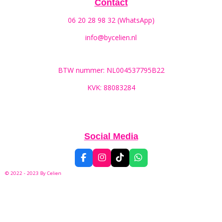
Contact
06 20 28 98 32 (WhatsApp)
info@bycelien.nl
BTW nummer: NL004537795B22
KVK: 88083284
Social Media
F
I
T
W
a
n
i
h
© 2022 - 2023 By
Celien
c
s
k
a
e
t
T
t
b
a
o
s
o
g
k
A
o
r
p
k
a
p