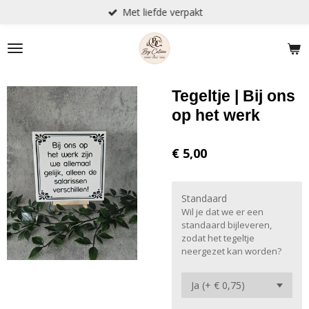
Met liefde verpakt
Ga
direct
naar
de
hoofdinhoud
Tegeltje | Bij ons
op het werk
€ 5,00
Standaard
Wil je dat we er een
standaard bijleveren,
zodat het tegeltje
neergezet kan worden?