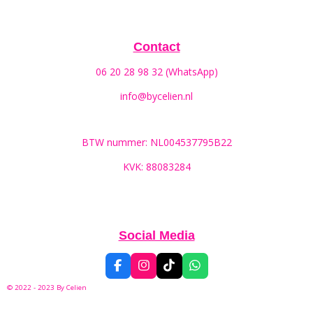
Contact
06 20 28 98 32 (WhatsApp)
info@bycelien.nl
BTW nummer: NL004537795B22
KVK: 88083284
Social Media
F
I
T
W
a
n
i
h
© 2022 - 2023 By
Celien
c
s
k
a
e
t
T
t