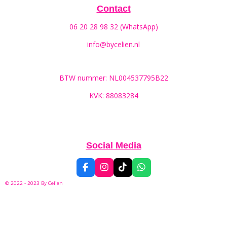
Contact
06 20 28 98 32 (WhatsApp)
info@bycelien.nl
BTW nummer: NL004537795B22
KVK: 88083284
Social Media
F
I
T
W
a
n
i
h
© 2022 - 2023 By
Celien
c
s
k
a
e
t
T
t
b
a
o
s
o
g
k
A
o
r
p