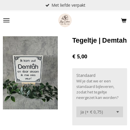
Met liefde verpakt
Ga
direct
naar
de
hoofdinhoud
Tegeltje | Demtah
€ 5,00
Standaard
Wil je dat we er een
standaard bijleveren,
zodat het tegeltje
neergezet kan worden?