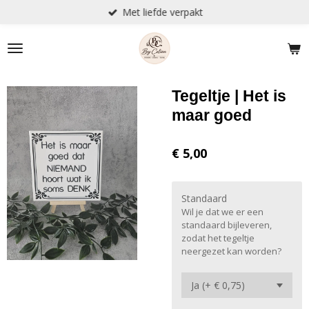
Met liefde verpakt
Ga
direct
naar
de
hoofdinhoud
Tegeltje | Het is
maar goed
€ 5,00
Standaard
Wil je dat we er een
standaard bijleveren,
zodat het tegeltje
neergezet kan worden?