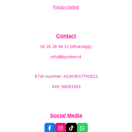
Privacy beleid
Contact
06 20 28 98 32 (WhatsApp)
info@bycelien.nl
BTW nummer: NL004537795B22
KVK: 88083284
Social Media
F
I
T
W