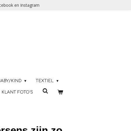
acebook en Instagram
BABY/KIND
TEXTIEL
KLANT FOTO'S
ersens zijn zo