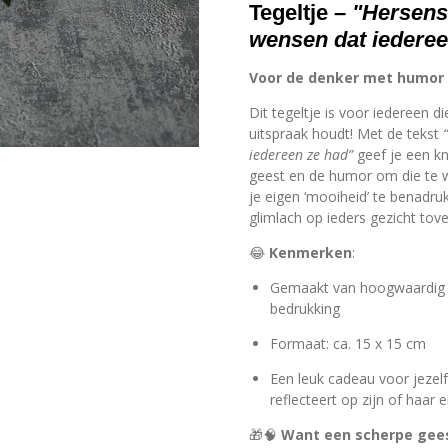
Tegeltje –
"Hersens 
wensen dat iederee
Voor de denker met humor
Dit tegeltje is voor iedereen 
uitspraak houdt! Met de tekst
iedereen ze had”
geef je een k
geest en de humor om die te 
je eigen ‘mooiheid’ te benadru
glimlach op ieders gezicht tove
😂
Kenmerken
:
Gemaakt van hoogwaardig 
bedrukking
Formaat: ca. 15 x 15 cm
Een leuk cadeau voor jezelf
reflecteert op zijn of haar 
🎁🧠
Want een scherpe geest