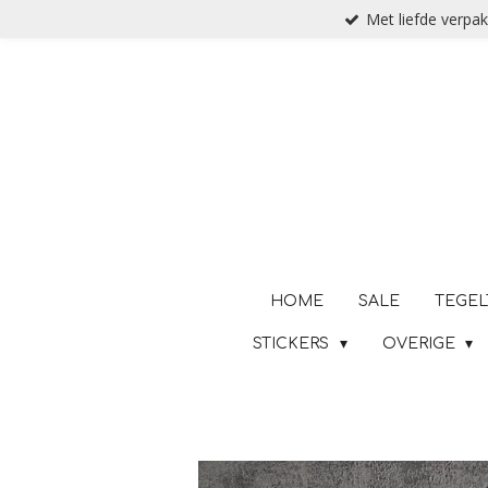
Met liefde verpak
Ga
direct
naar
de
hoofdinhoud
HOME
SALE
TEGEL
STICKERS
OVERIGE