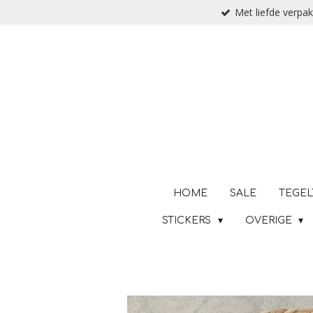
Met liefde verpak
Ga
direct
naar
de
hoofdinhoud
HOME
SALE
TEGEL
STICKERS
OVERIGE