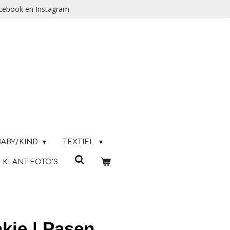
acebook en Instagram
BABY/KIND
TEXTIEL
KLANT FOTO'S
kje | Pasen