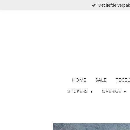
Met liefde verpak
Ga
direct
naar
de
hoofdinhoud
HOME
SALE
TEGEL
STICKERS
OVERIGE