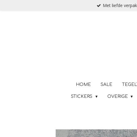
Met liefde verpak
Ga
direct
naar
de
hoofdinhoud
HOME
SALE
TEGEL
STICKERS
OVERIGE