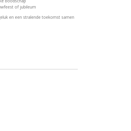
jke boodschap
uwfeest of jubileum
geluk en een stralende toekomst samen