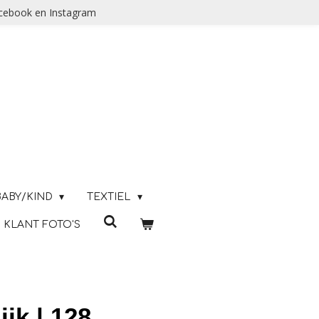
acebook en Instagram
BABY/KIND
TEXTIEL
KLANT FOTO'S
jk | 128