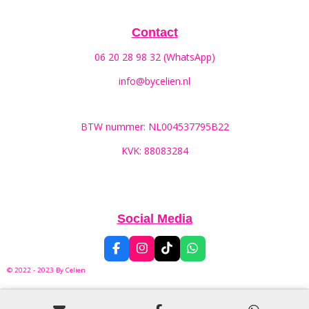
Contact
06 20 28 98 32 (WhatsApp)
info@bycelien.nl
BTW nummer: NL004537795B22
KVK: 88083284
Social Media
F
I
T
W
a
n
i
h
© 2022 - 2023 By
Celien
c
s
k
a
e
t
T
t
b
a
o
s
o
g
k
A