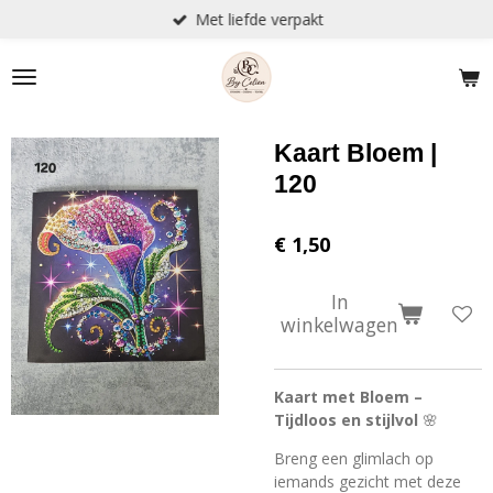
Met liefde verpakt
Ga
direct
naar
de
hoofdinhoud
Kaart Bloem |
120
€ 1,50
In
winkelwagen
Kaart met Bloem –
Tijdloos en stijlvol
🌸
Breng een glimlach op
iemands gezicht met deze