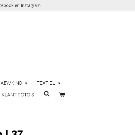
acebook en Instagram
BABY/KIND
TEXTIEL
KLANT FOTO'S
 | 37