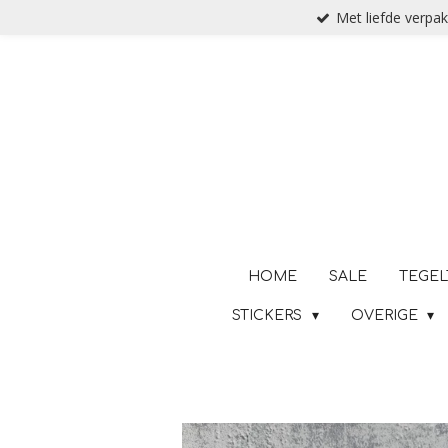
Met liefde verpak
Ga
direct
naar
de
hoofdinhoud
HOME
SALE
TEGEL
STICKERS
OVERIGE