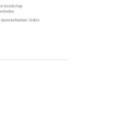
jke boodschap
egenheden
 dierenliefhebber. 🐶🦋🐱