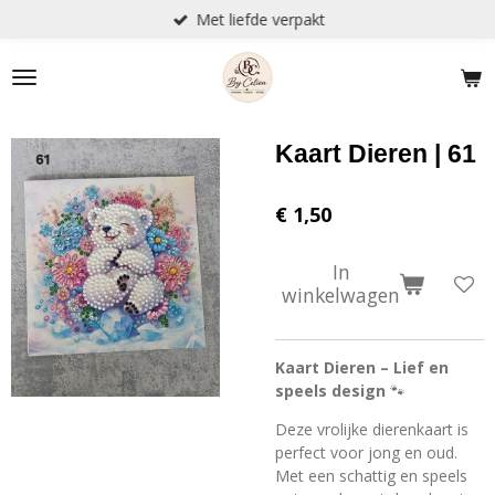
Met liefde verpakt
Ga
direct
naar
de
hoofdinhoud
Kaart Dieren | 61
€ 1,50
In
winkelwagen
Kaart Dieren – Lief en
speels design
🐾
Deze vrolijke dierenkaart is
perfect voor jong en oud.
Met een schattig en speels