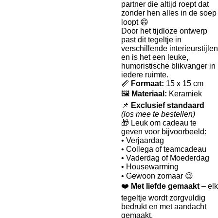
partner die altijd roept dat
zonder hen alles in de soep
loopt 😄
Door het tijdloze ontwerp
past dit tegeltje in
verschillende interieurstijlen
en is het een leuke,
humoristische blikvanger in
iedere ruimte.
📏
Formaat:
15 x 15 cm
🖼️
Materiaal:
Keramiek
📌
Exclusief standaard
(los mee te bestellen)
🎁 Leuk om cadeau te
geven voor bijvoorbeeld:
• Verjaardag
• Collega of teamcadeau
• Vaderdag of Moederdag
• Housewarming
• Gewoon zomaar 😉
❤️
Met liefde gemaakt
– elk
tegeltje wordt zorgvuldig
bedrukt en met aandacht
gemaakt.