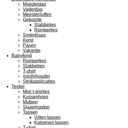
Moederdag
Vaderdag
Meester/juffen
Geboorte
Slabbetjes
Rompertjes
Sinterklaas
Kerst
Pasen
Vakantie
Baby/kind
Rompertjes
Slabbetjes
T-shirt
ijslollyhouder
Strijkapplicaties
Textiel
Mini t-shirtjes
Kussenhoes
Mutsen
Slaapmasker
Tassen
Vilten tassen
Katoenen tassen
T-shirt