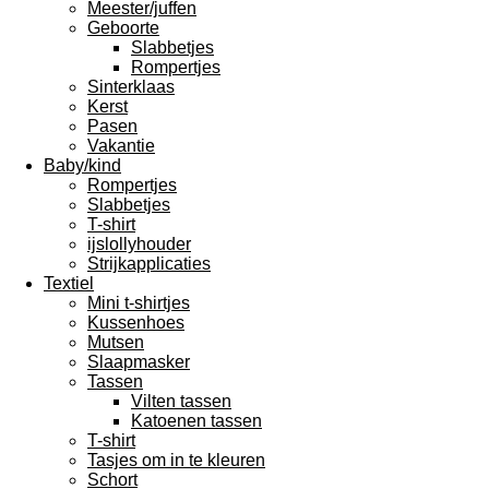
Meester/juffen
Geboorte
Slabbetjes
Rompertjes
Sinterklaas
Kerst
Pasen
Vakantie
Baby/kind
Rompertjes
Slabbetjes
T-shirt
ijslollyhouder
Strijkapplicaties
Textiel
Mini t-shirtjes
Kussenhoes
Mutsen
Slaapmasker
Tassen
Vilten tassen
Katoenen tassen
T-shirt
Tasjes om in te kleuren
Schort