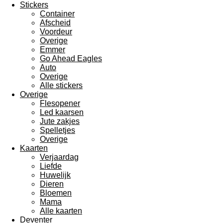
Stickers
Container
Afscheid
Voordeur
Overige
Emmer
Go Ahead Eagles
Auto
Overige
Alle stickers
Overige
Flesopener
Led kaarsen
Jute zakjes
Spelletjes
Overige
Kaarten
Verjaardag
Liefde
Huwelijk
Dieren
Bloemen
Mama
Alle kaarten
Deventer