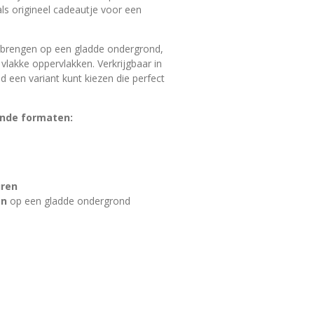
als origineel cadeautje voor een
e brengen op een gladde ondergrond,
lakke oppervlakken. Verkrijgbaar in
ijd een variant kunt kiezen die perfect
lende formaten:
uren
en
op een gladde ondergrond