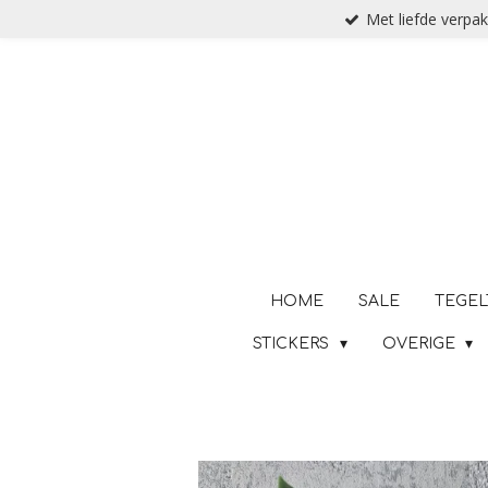
Met liefde verpak
Ga
direct
naar
de
hoofdinhoud
HOME
SALE
TEGEL
STICKERS
OVERIGE