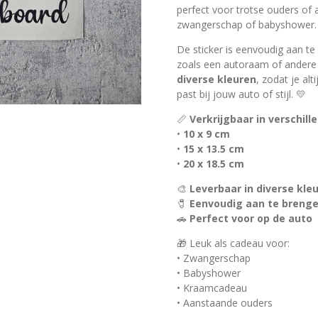
perfect voor trotse ouders of 
zwangerschap of babyshower.
De sticker is eenvoudig aan t
zoals een autoraam of andere v
diverse kleuren
, zodat je alt
past bij jouw auto of stijl. 💛
📏
Verkrijgbaar in verschil
•
10 x 9 cm
•
15 x 13.5 cm
•
20 x 18.5 cm
🎨
Leverbaar in diverse kle
🧷
Eenvoudig aan te breng
🚗
Perfect voor op de auto
🎁 Leuk als cadeau voor:
• Zwangerschap
• Babyshower
• Kraamcadeau
• Aanstaande ouders