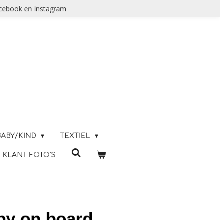
acebook en Instagram
BABY/KIND
TEXTIEL
KLANT FOTO'S
aby on board