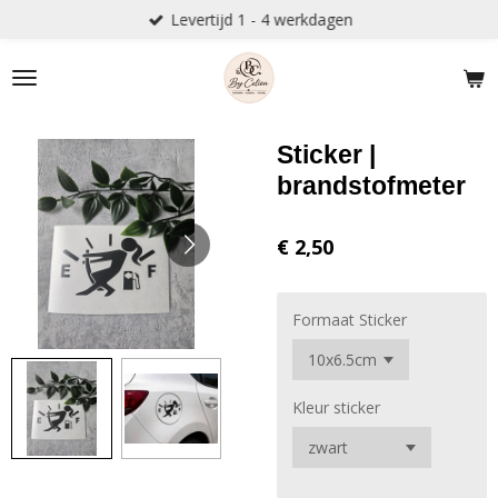
Levertijd 1 - 4 werkdagen
Ga
direct
naar
de
hoofdinhoud
Sticker |
brandstofmeter
€ 2,50
Formaat Sticker
Kleur sticker