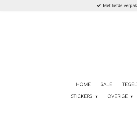
Met liefde verpak
Ga
direct
naar
de
hoofdinhoud
HOME
SALE
TEGEL
STICKERS
OVERIGE