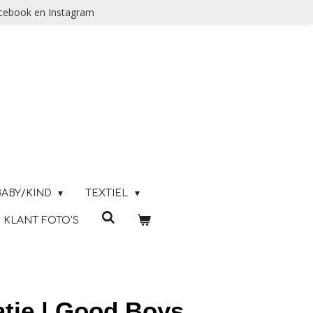
acebook en Instagram
BABY/KIND
TEXTIEL
KLANT FOTO'S
atie | Good Boys