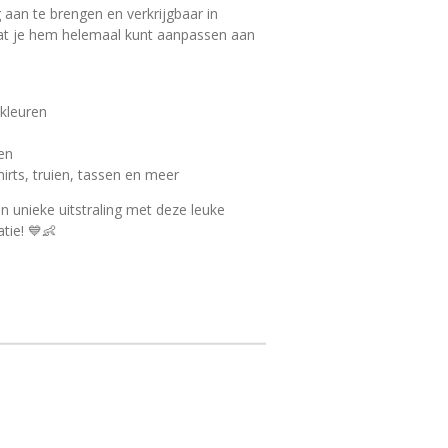
g aan te brengen en verkrijgbaar in
dat je hem helemaal kunt aanpassen aan
 kleuren
en
irts, truien, tassen en meer
n unieke uitstraling met deze leuke
atie! 💙👶