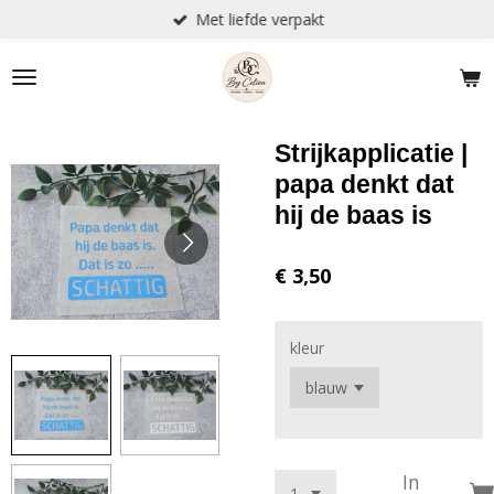
Met liefde verpakt
Ga
direct
naar
de
hoofdinhoud
Strijkapplicatie |
papa denkt dat
hij de baas is
€ 3,50
kleur
In