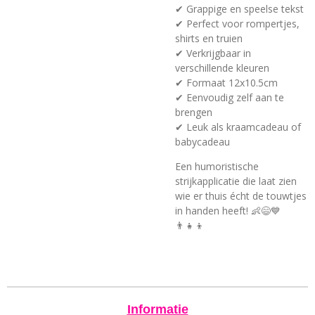
✔ Grappige en speelse tekst
✔ Perfect voor rompertjes,
shirts en truien
✔ Verkrijgbaar in
verschillende kleuren
✔ Formaat 12x10.5cm
✔ Eenvoudig zelf aan te
brengen
✔ Leuk als kraamcadeau of
babycadeau
Een humoristische
strijkapplicatie die laat zien
wie er thuis écht de touwtjes
in handen heeft! 👶😄💙
👨‍👧‍👦
Informatie