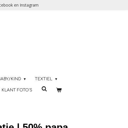
acebook en Instagram
BABY/KIND
TEXTIEL
KLANT FOTO'S
atie | 50% papa