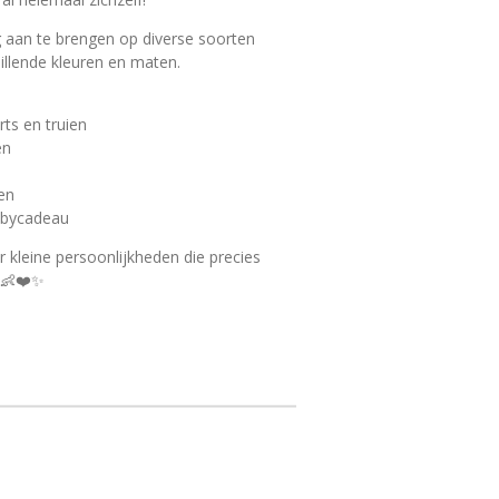
ig aan te brengen op diverse soorten
chillende kleuren en maten.
rts en truien
en
en
abycadeau
or kleine persoonlijkheden die precies
👶❤️✨