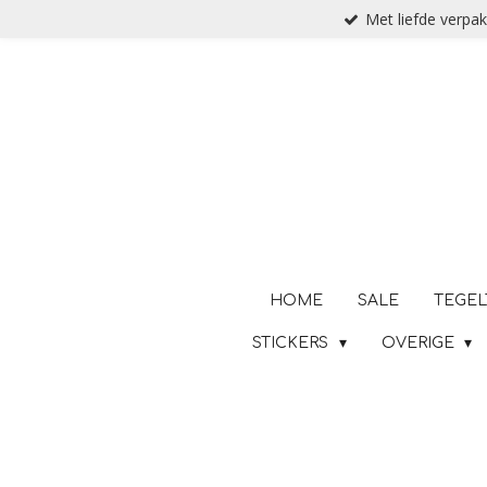
Met liefde verpak
Ga
direct
naar
de
hoofdinhoud
HOME
SALE
TEGEL
STICKERS
OVERIGE