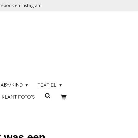
acebook en Instagram
BABY/KIND
TEXTIEL
KLANT FOTO'S
t was een