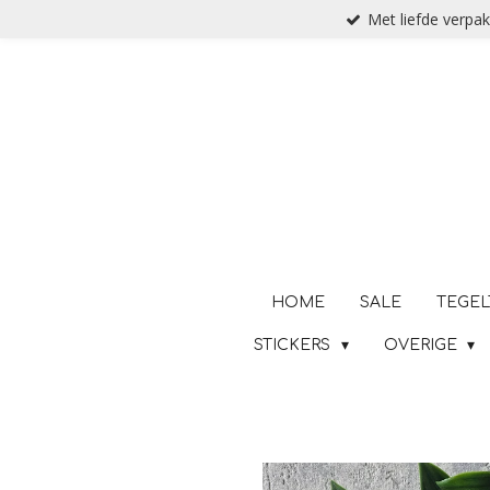
Met liefde verpak
Ga
direct
naar
de
hoofdinhoud
HOME
SALE
TEGEL
STICKERS
OVERIGE