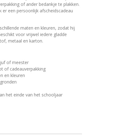
erpakking of ander bedankje te plakken.
k er een persoonlijk afscheidscadeau
erschillende maten en kleuren, zodat hij
eschikt voor vrijwel iedere gladde
tof, metaal en karton.
 juf of meester
ot of cadeauverpakking
en en kleuren
rgronden
an het einde van het schooljaar