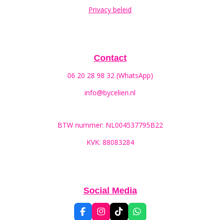
Privacy beleid
Contact
06 20 28 98 32 (WhatsApp)
info@bycelien.nl
BTW nummer: NL004537795B22
KVK: 88083284
Social Media
F
I
T
W