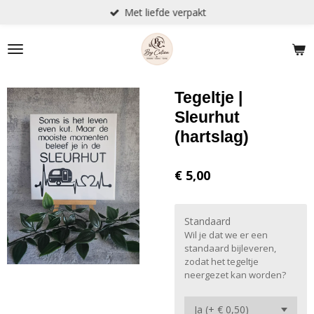
Met liefde verpakt
Ga
direct
naar
de
hoofdinhoud
Tegeltje |
Sleurhut
(hartslag)
€ 5,00
Standaard
Wil je dat we er een
standaard bijleveren,
zodat het tegeltje
neergezet kan worden?