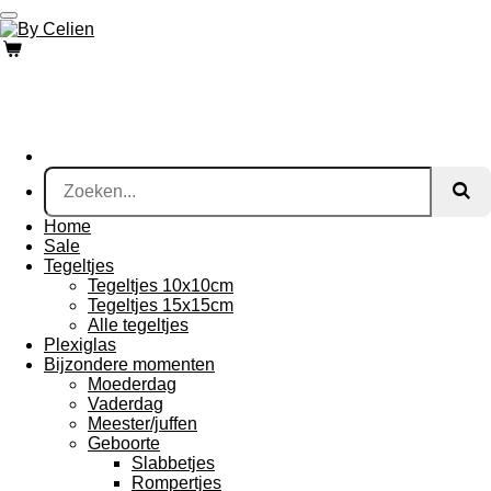
Ga
direct
naar
de
hoofdinhoud
Home
Sale
Tegeltjes
Tegeltjes 10x10cm
Tegeltjes 15x15cm
Alle tegeltjes
Plexiglas
Bijzondere momenten
Moederdag
Vaderdag
Meester/juffen
Geboorte
Slabbetjes
Rompertjes