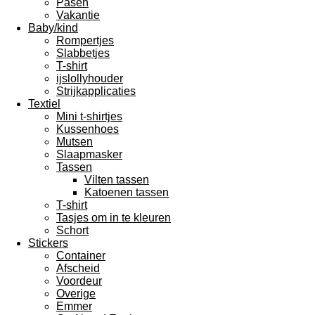
Pasen
Vakantie
Baby/kind
Rompertjes
Slabbetjes
T-shirt
ijslollyhouder
Strijkapplicaties
Textiel
Mini t-shirtjes
Kussenhoes
Mutsen
Slaapmasker
Tassen
Vilten tassen
Katoenen tassen
T-shirt
Tasjes om in te kleuren
Schort
Stickers
Container
Afscheid
Voordeur
Overige
Emmer