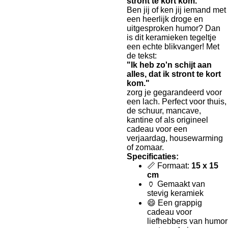
stront te kort kom."
Ben jij of ken jij iemand met
een heerlijk droge en
uitgesproken humor? Dan
is dit keramieken tegeltje
een echte blikvanger! Met
de tekst:
"Ik heb zo'n schijt aan
alles, dat ik stront te kort
kom."
zorg je gegarandeerd voor
een lach. Perfect voor thuis,
de schuur, mancave,
kantine of als origineel
cadeau voor een
verjaardag, housewarming
of zomaar.
Specificaties:
📏 Formaat:
15 x 15
cm
🏺 Gemaakt van
stevig keramiek
😄 Een grappig
cadeau voor
liefhebbers van humor