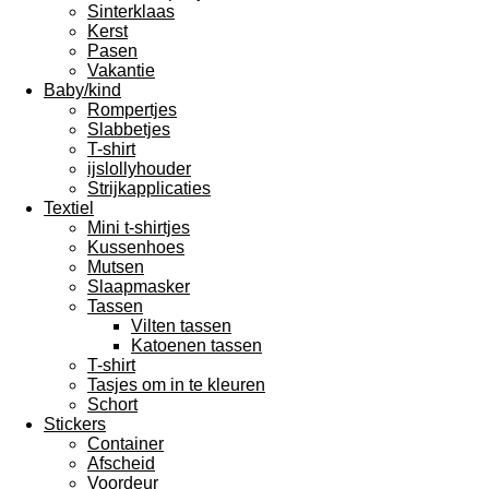
Sinterklaas
Kerst
Pasen
Vakantie
Baby/kind
Rompertjes
Slabbetjes
T-shirt
ijslollyhouder
Strijkapplicaties
Textiel
Mini t-shirtjes
Kussenhoes
Mutsen
Slaapmasker
Tassen
Vilten tassen
Katoenen tassen
T-shirt
Tasjes om in te kleuren
Schort
Stickers
Container
Afscheid
Voordeur