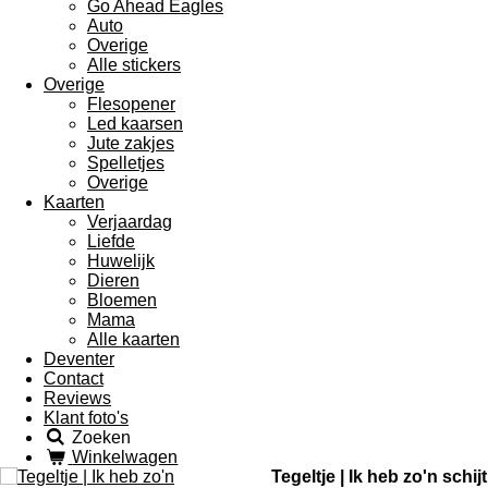
Go Ahead Eagles
Auto
Overige
Alle stickers
Overige
Flesopener
Led kaarsen
Jute zakjes
Spelletjes
Overige
Kaarten
Verjaardag
Liefde
Huwelijk
Dieren
Bloemen
Mama
Alle kaarten
Deventer
Contact
Reviews
Klant foto's
Zoeken
Winkelwagen
Tegeltje | Ik heb zo'n schijt