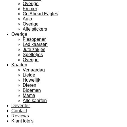
Overige
Emmer
Go Ahead Eagles
Auto
Overige
Alle stickers
Overige
Flesopener
Led kaarsen
Jute zakjes
Spelletjes
Overige
Kaarten
Verjaardag
Liefde
Huwelijk
Dieren
Bloemen
Mama
Alle kaarten
Deventer
Contact
Reviews
Klant foto's