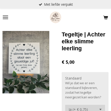
Met liefde verpakt
Ga
direct
naar
de
hoofdinhoud
Tegeltje | Achter
elke slimme
leerling
€ 5,00
Standaard
Wil je dat we er een
standaard bijleveren,
zodat het tegeltje
neergezet kan worden?