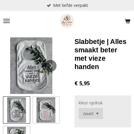
Met liefde verpakt
Ga
direct
naar
de
hoofdinhoud
Slabbetje | Alles
smaakt beter
met vieze
handen
€ 5,95
kleur opdruk