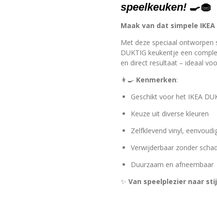
speelkeuken!
🍳🧁
Maak van dat simpele IKEA
Met deze speciaal ontworpen s
DUKTIG keukentje een complet
en direct resultaat – ideaal v
👩‍🍳
Kenmerken
:
Geschikt voor het IKEA DU
Keuze uit diverse kleuren
Zelfklevend vinyl, eenvoud
Verwijderbaar zonder schad
Duurzaam en afneembaar
✨
Van speelplezier naar stij