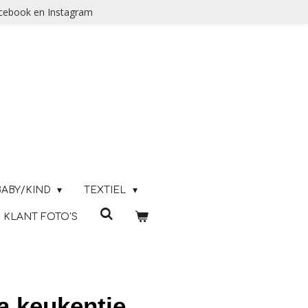
acebook en Instagram
BABY/KIND
TEXTIEL
KLANT FOTO'S
ea keukentje