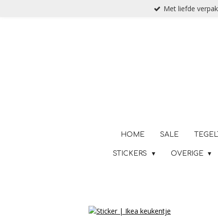
Met liefde verpak
Ga
direct
naar
de
hoofdinhoud
HOME
SALE
TEGEL
STICKERS
OVERIGE