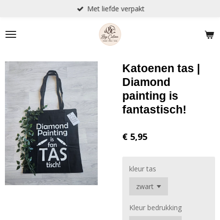
Met liefde verpakt
Ga
direct
naar
de
hoofdinhoud
Katoenen tas |
Diamond
painting is
fantastisch!
€ 5,95
kleur tas
Kleur bedrukking