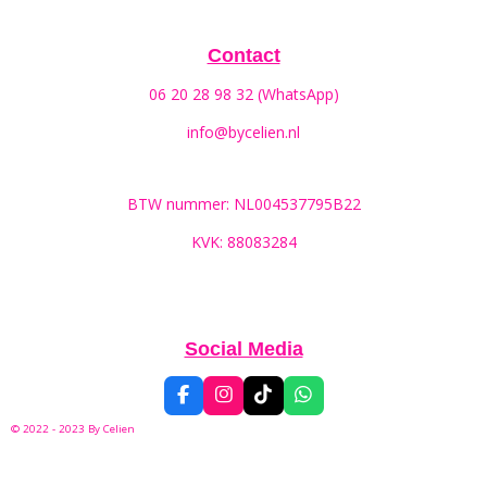
Contact
06 20 28 98 32 (WhatsApp)
info@bycelien.nl
BTW nummer: NL004537795B22
KVK: 88083284
Social Media
F
I
T
W
a
n
i
h
© 2022 - 2023 By
Celien
c
s
k
a
e
t
T
t
b
a
o
s