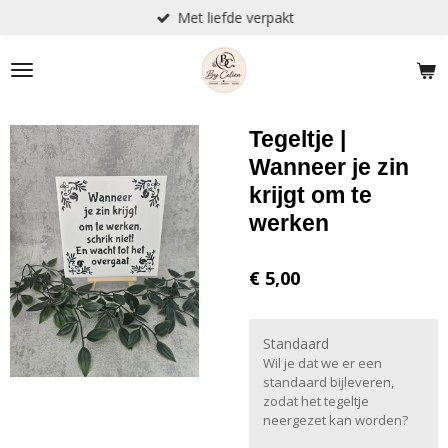
Met liefde verpakt
Ga
direct
naar
de
hoofdinhoud
Tegeltje |
Wanneer je zin
krijgt om te
werken
€ 5,00
Standaard
Wil je dat we er een
standaard bijleveren,
zodat het tegeltje
neergezet kan worden?