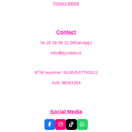
Privacy beleid
Contact
06 20 28 98 32 (WhatsApp)
info@bycelien.nl
BTW nummer: NL004537795B22
KVK: 88083284
Social Media
F
I
T
W
a
n
i
h